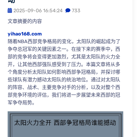
2025-09-06 16:54:24
733
文章摘要的内容
yihao168.com
随着NBA西部竞争格局的变化，太阳队的崛起成为了
争夺总冠军的关键因素之一。在接下来的赛季中，西
部的竞争将会变得更加激烈，尤其是太阳队的火力全
开，让其他西部强队感受到了压力。本篇文章将从多
个角度分析太阳队如何影响西部争冠格局，并探讨哪
些球队有潜力撼动太阳队的统治地位。通过对太阳队
的阵容、战术、主要竞争对手的分析，以及对整个西
部竞争环境的评估，我们将进一步展望未来西部的冠
军争夺局势。