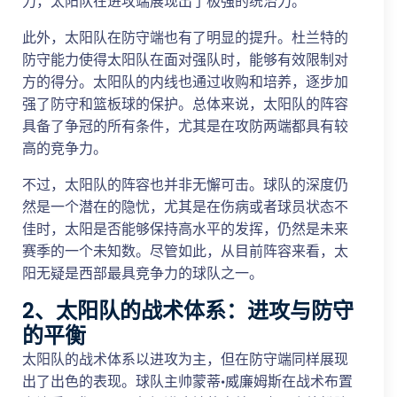
力，太阳队在进攻端展现出了极强的统治力。
此外，太阳队在防守端也有了明显的提升。杜兰特的
防守能力使得太阳队在面对强队时，能够有效限制对
方的得分。太阳队的内线也通过收购和培养，逐步加
强了防守和篮板球的保护。总体来说，太阳队的阵容
具备了争冠的所有条件，尤其是在攻防两端都具有较
高的竞争力。
不过，太阳队的阵容也并非无懈可击。球队的深度仍
然是一个潜在的隐忧，尤其是在伤病或者球员状态不
佳时，太阳是否能够保持高水平的发挥，仍然是未来
赛季的一个未知数。尽管如此，从目前阵容来看，太
阳无疑是西部最具竞争力的球队之一。
2、太阳队的战术体系：进攻与防守
的平衡
太阳队的战术体系以进攻为主，但在防守端同样展现
出了出色的表现。球队主帅蒙蒂·威廉姆斯在战术布置