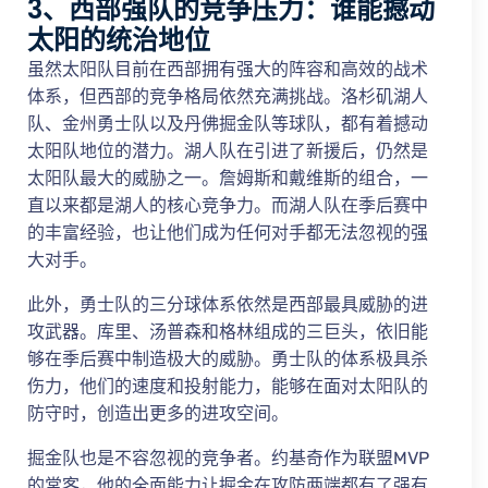
3、西部强队的竞争压力：谁能撼动
太阳的统治地位
虽然太阳队目前在西部拥有强大的阵容和高效的战术
体系，但西部的竞争格局依然充满挑战。洛杉矶湖人
队、金州勇士队以及丹佛掘金队等球队，都有着撼动
太阳队地位的潜力。湖人队在引进了新援后，仍然是
太阳队最大的威胁之一。詹姆斯和戴维斯的组合，一
直以来都是湖人的核心竞争力。而湖人队在季后赛中
的丰富经验，也让他们成为任何对手都无法忽视的强
大对手。
此外，勇士队的三分球体系依然是西部最具威胁的进
攻武器。库里、汤普森和格林组成的三巨头，依旧能
够在季后赛中制造极大的威胁。勇士队的体系极具杀
伤力，他们的速度和投射能力，能够在面对太阳队的
防守时，创造出更多的进攻空间。
掘金队也是不容忽视的竞争者。约基奇作为联盟MVP
的常客，他的全面能力让掘金在攻防两端都有了强有